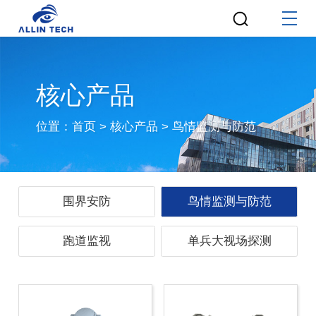
核心产品
位置：
首页
>
核心产品
>
鸟情监测与防范
围界安防
鸟情监测与防范
跑道监视
单兵大视场探测