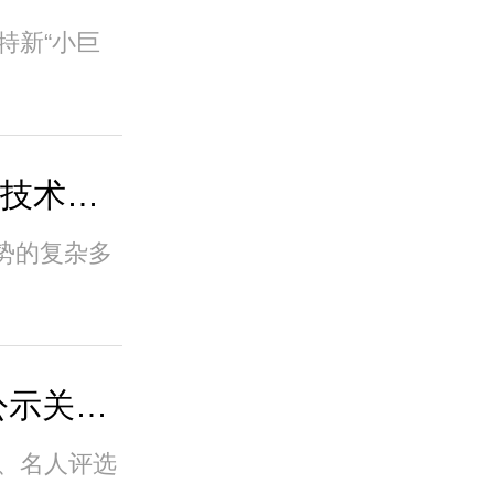
特新“小巨
四型机场| 浅谈广域全景技术在机场围界安..
势的复杂多
湖南省软件行业协会 | 公示关于2021年湖南..
品、名人评选