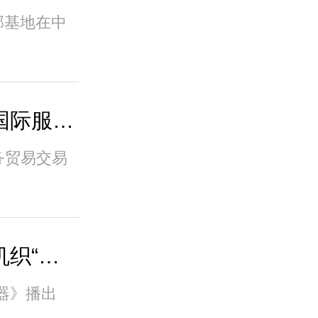
部基地在中
傲英科技应邀参加中国国际服务贸易交易会机
际服务贸易交易
傲英科技，用雷达摄像机织“天网”
器》播出