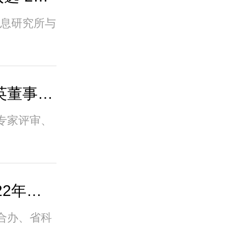
信息研究所与
再获喜报！祝贺湖南傲英董事长孙小波荣获湖..
专家评审、
喜报：湖南傲英获得2022年湖南省先进技术转..
合办、省科