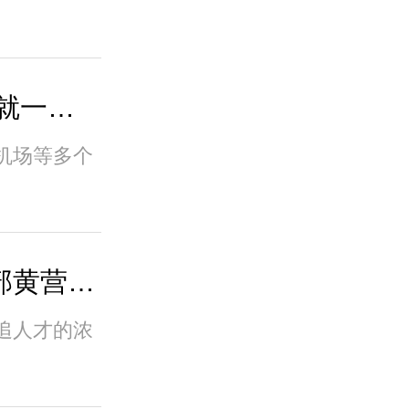
株洲新闻网|傲英创视练就一双“火眼金睛” ，..
机场等多个
热烈祝贺傲英科技研发部黄营磊被评为株洲市..
追人才的浓