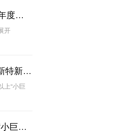
助力黄花机场荣获2022年度运输机场安全管理..
展开
湖南高科园创 | 培育“专新特新”企业，打造..
以上“小巨
2022年湖南省专精特新“小巨人”企业名单