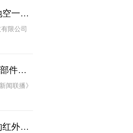
企业风采 | 傲英：要做地空一体化安防行
技有限公司
湖南新闻联播| 攻核心零部件堡垒夺市场
南新闻联播》
株洲新闻联播 | 超厉害的红外光电雷达系