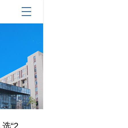
开局勇当先 | 湖南傲英入选“2022年湖南高新..