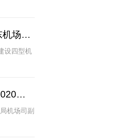
四型机场示范项目 | 浦东机场围界广域全
建设四型机
中国民用航空局发布《2020年度四型机场
空局机场司副