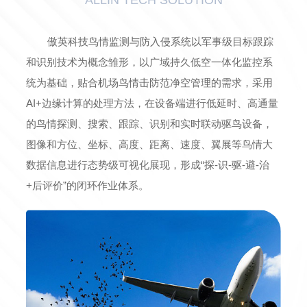
ALLIN TECH SOLUTION
傲英科技鸟情监测与防入侵系统以军事级目标跟踪
和识别技术为概念雏形，以广域持久低空一体化监控系
统为基础，贴合机场鸟情击防范净空管理的需求，采用
AI+边缘计算的处理方法，在设备端进行低延时、高通量
的鸟情探测、搜索、跟踪、识别和实时联动驱鸟设备，
图像和方位、坐标、高度、距离、速度、翼展等鸟情大
数据信息进行态势级可视化展现，形成“探-识-驱-避-治
+后评价”的闭环作业体系。