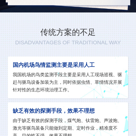
美国联邦航空管理局2021年7月公布的数据显
示：1、83%的鸟击事件发生在460米以下净空高
度范围内，其中：0~20m：41%，20~150m：
传统方案的不足
30%，150m~460m：12%。
DISADVANTAGES OF TRADITIONAL WAY
国内机场鸟情监测主要是采用人工
我国机场的鸟类监测手段主要是采用人工现场巡视、驱
赶与驱鸟设备加装为主，同时依据虫情、草情情况开展
针对性的生态环境治理工作。
缺乏有效的探测手段，效果不理想
由于缺乏有效的探测手段，煤气炮、钛雷炮、声波炮、
激光等驱鸟装备只能做到定期、定时作业，精准度不
高，目的性不强，效果不理想。