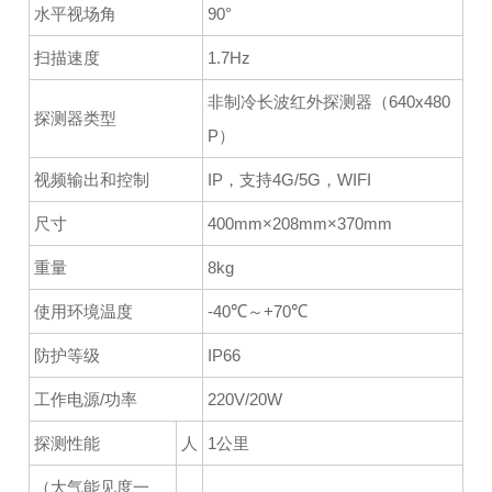
水平视场角
90°
扫描速度
1.7Hz
非制冷长波红外探测器（640x480
探测器类型
P）
视频输出和控制
IP，支持4G/5G，WIFI
尺寸
400mm×208mm×370mm
重量
8kg
使用环境温度
-40℃～+70℃
防护等级
IP66
工作电源/功率
220V/20W
探测性能
人
1公里
（大气能见度一