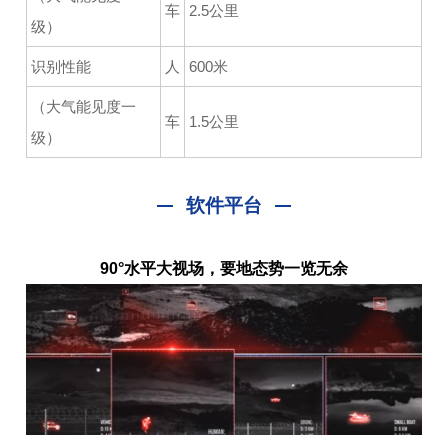
车
2.5公里
级）
识别性能
人
600米
（大气能见度一
车
1.5公里
级）
软件平台
90°水平大视场，要地态势一览无余