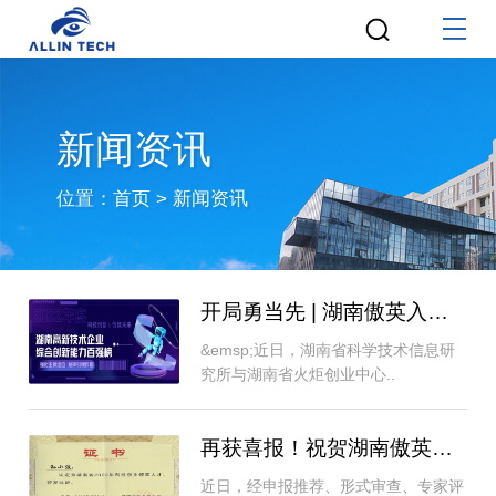
新闻资讯
位置：
首页
>
新闻资讯
开局勇当先 | 湖南傲英入选“2022年湖南高新..
&emsp;近日，湖南省科学技术信息研
究所与湖南省火炬创业中心..
再获喜报！祝贺湖南傲英董事长孙小波荣获湖..
近日，经申报推荐、形式审查、专家评