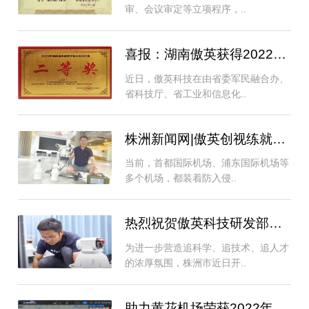
审、会议审定等立项程序，..
喜报：湖南傲英获得2022年湖南省先进技术转..
近日，傲英科技在由省委军民融合办、
省科技厅、省工业和信息化..
株洲新闻网|傲英创视练就一双“火眼金睛” ，..
当前，首都国际机场、浦东国际机场等
多个机场，都装着防入侵..
热烈祝贺傲英科技研发部黄营磊被评为株洲市..
为进一步营造追科学、追技术、追人才
的浓厚氛围，株洲市近日开..
助力黄花机场荣获2022年度运输机场安全管理..